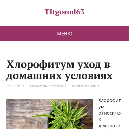
Tltgorod63
МЕНЮ
Хлорофитум уход в
домашних условиях
05.12.2017
Комнатные растения
Комментарии: 0
Хлорофит
ум
относится
к
декорати