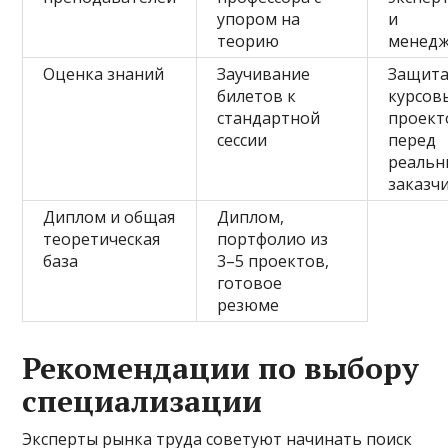
упором на
и
теорию
менед
Оценка знаний
Заучивание
Защит
билетов к
курсов
стандартной
проект
сессии
перед
реаль
заказч
Диплом и общая
Диплом,
теоретическая
портфолио из
база
3–5 проектов,
готовое
резюме
Рекомендации по выбору
специализации
Эксперты рынка труда советуют начинать поиск