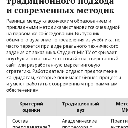
традиционного подхода
и современных методик
Разница между классическим образованием и
прикладными методиками становится очевидной
на первом же собеседовании. Выпускник
обычного вуза знает определения из учебника, но
часто теряется при виде реального технического
задания от заказчика. Студент МИТУ открывает
ноутбук и показывает готовый код, сверстанный
сайт или разработанную маркетинговую
стратегию. Работодатели отдают предпочтение
кандидатам, которые понимают бизнес-процессы
и умеют работать с современным программным
обеспечением.
Критерий
Традиционный
Мет
оценки
вуз
М
Состав
Академические
Практ
преподавателей
профессора с
эксперт