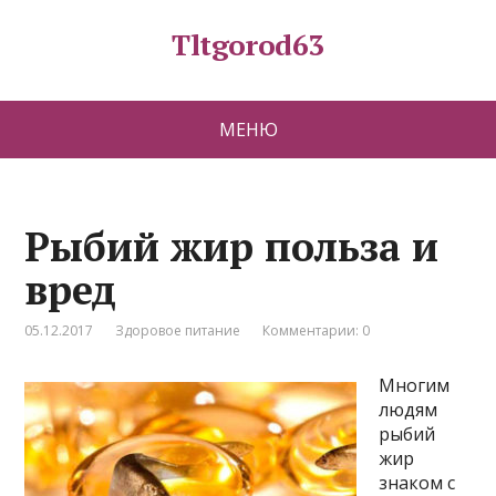
Tltgorod63
МЕНЮ
Рыбий жир польза и
вред
05.12.2017
Здоровое питание
Комментарии: 0
Многим
людям
рыбий
жир
знаком с