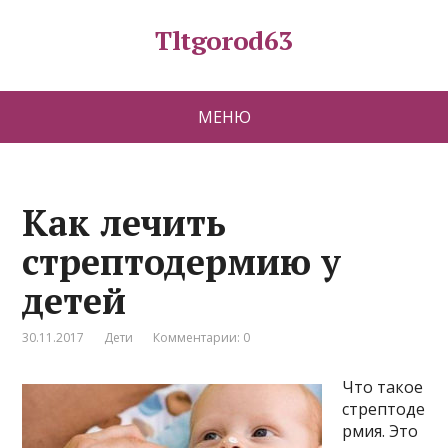
Tltgorod63
МЕНЮ
Как лечить
стрептодермию у
детей
30.11.2017
Дети
Комментарии: 0
Что такое
стрептоде
рмия. Это